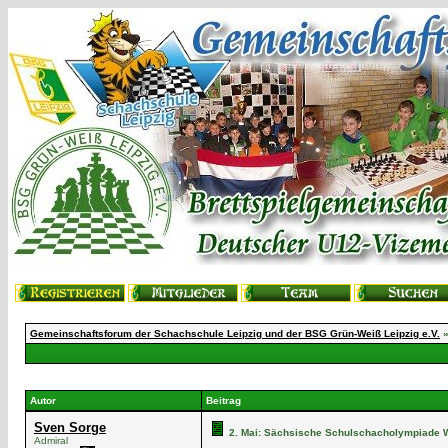
Gemeinschaftsforum der Schachschule Leipzig und der BSG Grün-Weiß Leipzig e.V.
Autor
Beitrag
Sven Sorge
2. Mai: Sächsische Schulschacholympiade W
Admiral