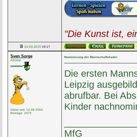
"Die Kunst ist, 
24.03.2015
19:17
Sven Sorge
Nominierung der Mannschaftskader
Admiral
Die ersten Mann
Leipzig ausgebil
abrufbar. Bei Ab
Kinder nachnomin
Dabei seit: 12.08.2004
Beiträge: 2475
______________
MfG