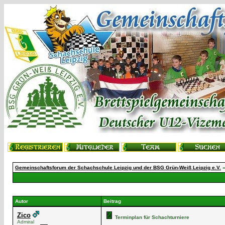
Gemeinschaftsforum der Schachschule Leipzig und der BSG Grün-Weiß Leipzig e.V.
Autor
Beitrag
Zico
Terminplan für Schachturniere
Admiral