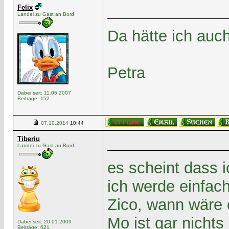
Felix
Landei zu Gast an Bord
Da hätte ich auc
Petra
Dabei seit: 11.05.2007
Beiträge: 152
07.10.2014
10:44
Tiberiu
Landei zu Gast an Bord
es scheint dass ic
ich werde einfach
Zico, wann wäre 
Mo ist gar nichts
Dabei seit: 20.01.2009
Beiträge: 621