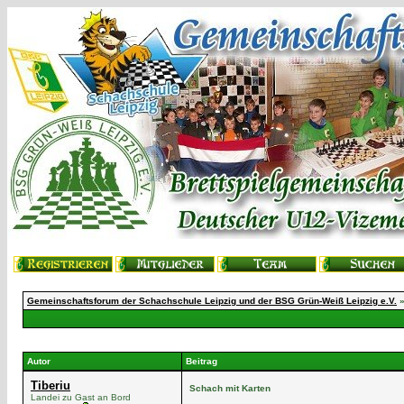
Gemeinschaftsforum der Schachschule Leipzig und der BSG Grün-Weiß Leipzig e.V.
Autor
Beitrag
Tiberiu
Schach mit Karten
Landei zu Gast an Bord