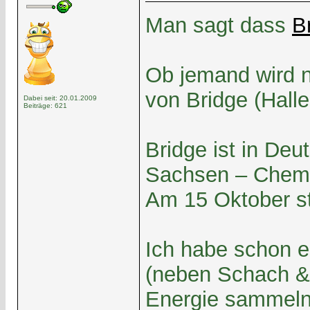
Man sagt dass
B
Ob jemand wird 
von Bridge (Halle
Dabei seit: 20.01.2009
Beiträge: 621
Bridge ist in Deu
Sachsen – Chemnit
Am 15 Oktober st
Ich habe schon e
(neben Schach & K
Energie sammel