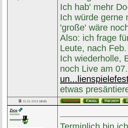
Ich hab' mehr Do
Ich würde gerne 
'große' wäre noch
Also: ich frage fü
Leute, nach Feb.
Ich wiederholle, 
noch Live am 07.
un...lienspielefest
etwas presäntier
31.01.2015
19:01
Zico
Admiral
Terminlich bin ic