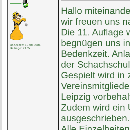
Hallo miteinande
wir freuen uns 
Die 11. Auflage 
begnügen uns in
Dabei seit: 12.08.2004
Beiträge: 2475
Bedenkzeit. Anl
der Schachschul
Gespielt wird in
Vereinsmitglied
Leipzig vorbehalt
Zudem wird ein U
ausgeschrieben.
Alle Einzelheite