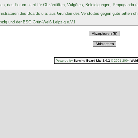
den, das Forum nicht für Obzönitäten, Vulgäres, Beleidigungen, Propaganda (
istratoren des Boards u.a. aus Gründen des Verstoßes gegen gute Sitten ohn
zig und der BSG Grün-Weiß Leipzig e.V.!
Powered by
Burning Board Lite 1.0.2
© 2001-2004
Wolt