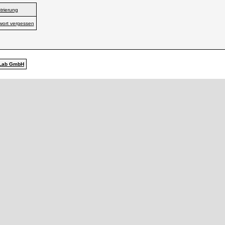
trierung
wort vergessen
Lab GmbH