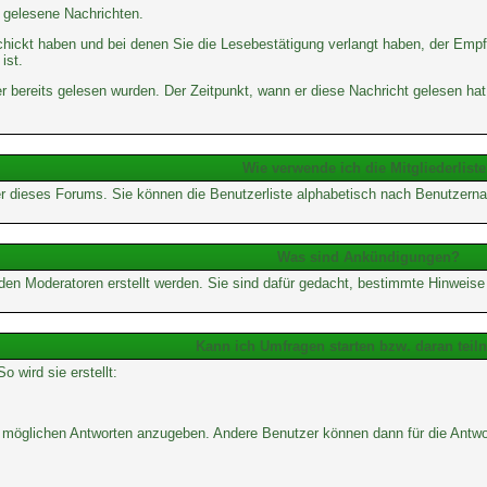
d gelesene Nachrichten.
chickt haben und bei denen Sie die Lesebestätigung verlangt haben, der Empf
ist.
 bereits gelesen wurden. Der Zeitpunkt, wann er diese Nachricht gelesen hat
Wie verwende ich die Mitgliederlist
tzer dieses Forums. Sie können die Benutzerliste alphabetisch nach Benutzerna
Was sind Ankündigungen?
 den Moderatoren erstellt werden. Sie sind dafür gedacht, bestimmte Hinweis
Kann ich Umfragen starten bzw. daran tei
wird sie erstellt:
von möglichen Antworten anzugeben. Andere Benutzer können dann für die Ant