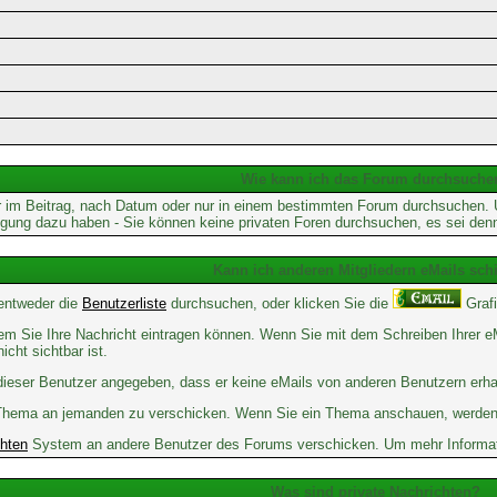
Wie kann ich das Forum durchsuche
 im Beitrag, nach Datum oder nur in einem bestimmten Forum durchsuchen. Um
tigung dazu haben - Sie können keine privaten Foren durchsuchen, es sei den
Kann ich anderen Mitgliedern eMails sch
 entweder die
Benutzerliste
durchsuchen, oder klicken Sie die
Grafi
 dem Sie Ihre Nachricht eintragen können. Wenn Sie mit dem Schreiben Ihrer eM
cht sichtbar ist.
t dieser Benutzer angegeben, dass er keine eMails von anderen Benutzern erh
em Thema an jemanden zu verschicken. Wenn Sie ein Thema anschauen, werden 
chten
System an andere Benutzer des Forums verschicken. Um mehr Informatio
Was sind private Nachrichten?