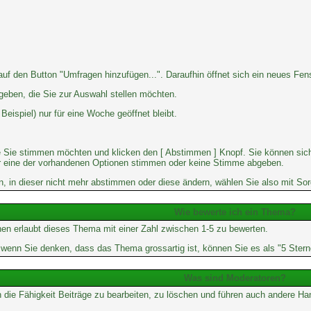
 den Button "Umfragen hinzufügen...". Daraufhin öffnet sich ein neues Fenst
geben, die Sie zur Auswahl stellen möchten.
eispiel) nur für eine Woche geöffnet bleibt.
e Sie stimmen möchten und klicken den [ Abstimmen ] Knopf. Sie können sich
 für eine der vorhandenen Optionen stimmen oder keine Stimme abgeben.
 in dieser nicht mehr abstimmen oder diese ändern, wählen Sie also mit Sorg
Wie bewerte ich ein Thema?
en erlaubt dieses Thema mit einer Zahl zwischen 1-5 zu bewerten.
er wenn Sie denken, dass das Thema grossartig ist, können Sie es als "5 Ste
Was sind Moderatoren?
 die Fähigkeit Beiträge zu bearbeiten, zu löschen und führen auch andere 