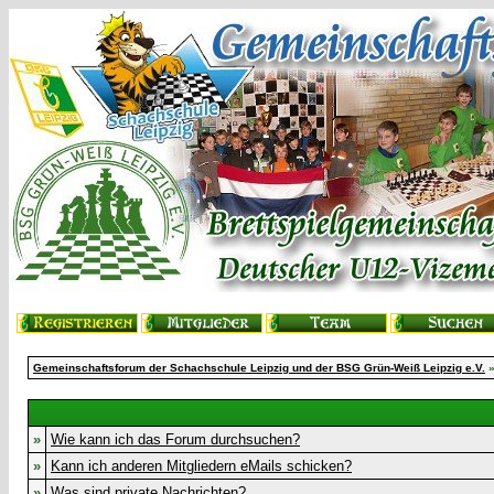
Gemeinschaftsforum der Schachschule Leipzig und der BSG Grün-Weiß Leipzig e.V.
»
Wie kann ich das Forum durchsuchen?
»
Kann ich anderen Mitgliedern eMails schicken?
»
Was sind private Nachrichten?