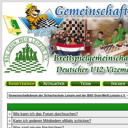
Gemeinschaftsforum der Schachschule Leipzig und der BSG Grün-Weiß Leipzig e.V.
»
Wie kann ich das Forum durchsuchen?
»
Kann ich anderen Mitgliedern eMails schicken?
»
Was sind private Nachrichten?