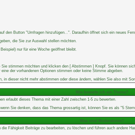
 den Button "Umfragen hinzufügen...". Daraufhin öffnet sich ein neues Fenst
geben, die Sie zur Auswahl stellen möchten.
eispiel) nur für eine Woche geöffnet bleibt.
e Sie stimmen möchten und klicken den [ Abstimmen ] Knopf. Sie können sich
 für eine der vorhandenen Optionen stimmen oder keine Stimme abgeben.
 in dieser nicht mehr abstimmen oder diese ändern, wählen Sie also mit Sorg
Wie bewerte ich ein Thema?
en erlaubt dieses Thema mit einer Zahl zwischen 1-5 zu bewerten.
er wenn Sie denken, dass das Thema grossartig ist, können Sie es als "5 Ste
Was sind Moderatoren?
 die Fähigkeit Beiträge zu bearbeiten, zu löschen und führen auch andere 