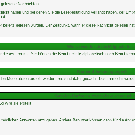
d gelesene Nachrichten.
chickt haben und bei denen Sie die Lesebestätigung verlangt haben, der Empf
ist.
 bereits gelesen wurden. Der Zeitpunkt, wann er diese Nachricht gelesen hat
Wie verwende ich die Mitgliederlist
tzer dieses Forums. Sie können die Benutzerliste alphabetisch nach Benutzerna
Was sind Ankündigungen?
 den Moderatoren erstellt werden. Sie sind dafür gedacht, bestimmte Hinweis
Kann ich Umfragen starten bzw. daran tei
wird sie erstellt:
von möglichen Antworten anzugeben. Andere Benutzer können dann für die Ant