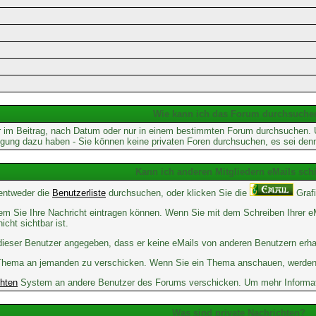
Wie kann ich das Forum durchsuche
 im Beitrag, nach Datum oder nur in einem bestimmten Forum durchsuchen. Um
tigung dazu haben - Sie können keine privaten Foren durchsuchen, es sei den
Kann ich anderen Mitgliedern eMails sch
 entweder die
Benutzerliste
durchsuchen, oder klicken Sie die
Grafi
 dem Sie Ihre Nachricht eintragen können. Wenn Sie mit dem Schreiben Ihrer eM
cht sichtbar ist.
t dieser Benutzer angegeben, dass er keine eMails von anderen Benutzern erh
em Thema an jemanden zu verschicken. Wenn Sie ein Thema anschauen, werden 
chten
System an andere Benutzer des Forums verschicken. Um mehr Informatio
Was sind private Nachrichten?