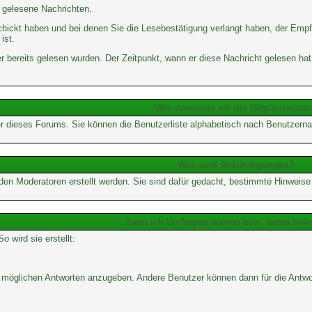
d gelesene Nachrichten.
chickt haben und bei denen Sie die Lesebestätigung verlangt haben, der Empf
ist.
 bereits gelesen wurden. Der Zeitpunkt, wann er diese Nachricht gelesen hat
Wie verwende ich die Mitgliederlist
tzer dieses Forums. Sie können die Benutzerliste alphabetisch nach Benutzerna
Was sind Ankündigungen?
 den Moderatoren erstellt werden. Sie sind dafür gedacht, bestimmte Hinweis
Kann ich Umfragen starten bzw. daran tei
wird sie erstellt:
von möglichen Antworten anzugeben. Andere Benutzer können dann für die Ant