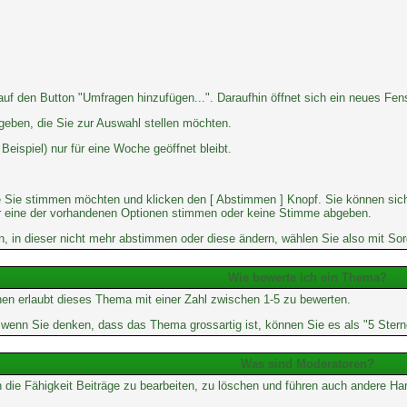
 den Button "Umfragen hinzufügen...". Daraufhin öffnet sich ein neues Fenst
geben, die Sie zur Auswahl stellen möchten.
eispiel) nur für eine Woche geöffnet bleibt.
e Sie stimmen möchten und klicken den [ Abstimmen ] Knopf. Sie können sich
 für eine der vorhandenen Optionen stimmen oder keine Stimme abgeben.
 in dieser nicht mehr abstimmen oder diese ändern, wählen Sie also mit Sorg
Wie bewerte ich ein Thema?
en erlaubt dieses Thema mit einer Zahl zwischen 1-5 zu bewerten.
er wenn Sie denken, dass das Thema grossartig ist, können Sie es als "5 Ste
Was sind Moderatoren?
 die Fähigkeit Beiträge zu bearbeiten, zu löschen und führen auch andere 