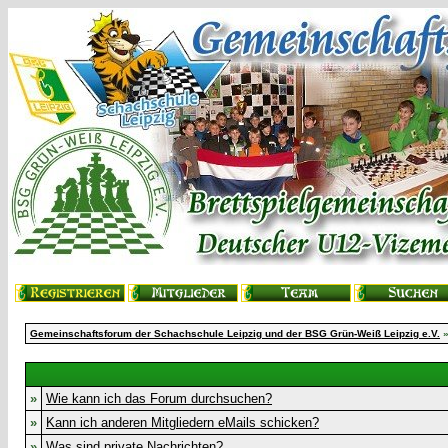
Gemeinschaftsforum der Schachschule Leipzig und der BSG Grün-Weiß Leipzig e.V.
»
Wie kann ich das Forum durchsuchen?
»
Kann ich anderen Mitgliedern eMails schicken?
»
Was sind private Nachrichten?