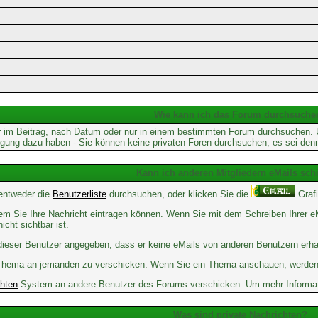
Wie kann ich das Forum durchsuche
 im Beitrag, nach Datum oder nur in einem bestimmten Forum durchsuchen. Um
tigung dazu haben - Sie können keine privaten Foren durchsuchen, es sei den
Kann ich anderen Mitgliedern eMails sch
 entweder die
Benutzerliste
durchsuchen, oder klicken Sie die
Grafi
 dem Sie Ihre Nachricht eintragen können. Wenn Sie mit dem Schreiben Ihrer eM
cht sichtbar ist.
t dieser Benutzer angegeben, dass er keine eMails von anderen Benutzern erh
em Thema an jemanden zu verschicken. Wenn Sie ein Thema anschauen, werden 
chten
System an andere Benutzer des Forums verschicken. Um mehr Informatio
Was sind private Nachrichten?