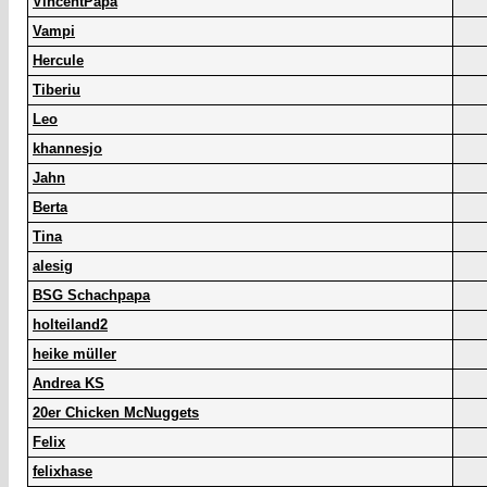
VincentPapa
Vampi
Hercule
Tiberiu
Leo
khannesjo
Jahn
Berta
Tina
alesig
BSG Schachpapa
holteiland2
heike müller
Andrea KS
20er Chicken McNuggets
Felix
felixhase