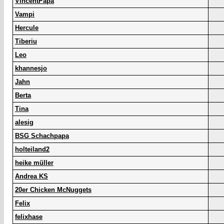
VincentPapa
Vampi
Hercule
Tiberiu
Leo
khannesjo
Jahn
Berta
Tina
alesig
BSG Schachpapa
holteiland2
heike müller
Andrea KS
20er Chicken McNuggets
Felix
felixhase