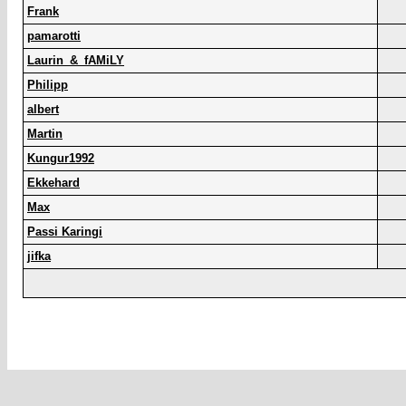
Frank
pamarotti
Laurin_&_fAMiLY
Philipp
albert
Martin
Kungur1992
Ekkehard
Max
Passi Karingi
jifka