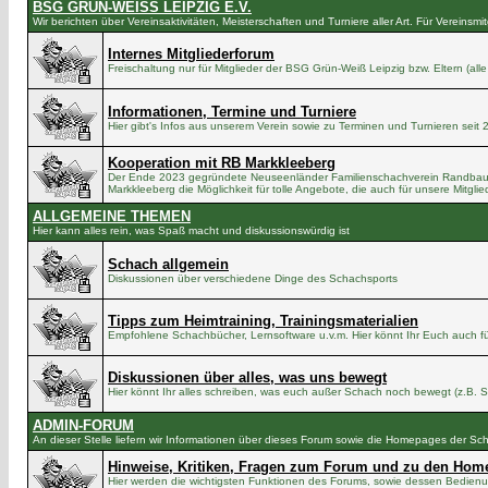
BSG GRÜN-WEISS LEIPZIG E.V.
Wir berichten über Vereinsaktivitäten, Meisterschaften und Turniere aller Art. Für Vereinsmit
Internes Mitgliederforum
Freischaltung nur für Mitglieder der BSG Grün-Weiß Leipzig bzw. Eltern (all
Informationen, Termine und Turniere
Hier gibt's Infos aus unserem Verein sowie zu Terminen und Turnieren seit
Kooperation mit RB Markkleeberg
Der Ende 2023 gegründete Neuseenländer Familienschachverein Randbauer M
Markkleeberg die Möglichkeit für tolle Angebote, die auch für unsere Mitgl
ALLGEMEINE THEMEN
Hier kann alles rein, was Spaß macht und diskussionswürdig ist
Schach allgemein
Diskussionen über verschiedene Dinge des Schachsports
Tipps zum Heimtraining, Trainingsmaterialien
Empfohlene Schachbücher, Lernsoftware u.v.m. Hier könnt Ihr Euch auch fü
Diskussionen über alles, was uns bewegt
Hier könnt Ihr alles schreiben, was euch außer Schach noch bewegt (z.B. Sc
ADMIN-FORUM
An dieser Stelle liefern wir Informationen über dieses Forum sowie die Homepages der S
Hinweise, Kritiken, Fragen zum Forum und zu den Hom
Hier werden die wichtigsten Funktionen des Forums, sowie dessen Bedien