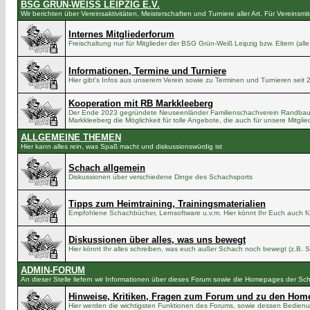
BSG GRÜN-WEISS LEIPZIG E.V.
Wir berichten über Vereinsaktivitäten, Meisterschaften und Turniere aller Art. Für Vereinsmit
Internes Mitgliederforum
Freischaltung nur für Mitglieder der BSG Grün-Weiß Leipzig bzw. Eltern (all
Informationen, Termine und Turniere
Hier gibt's Infos aus unserem Verein sowie zu Terminen und Turnieren seit
Kooperation mit RB Markkleeberg
Der Ende 2023 gegründete Neuseenländer Familienschachverein Randbauer M
Markkleeberg die Möglichkeit für tolle Angebote, die auch für unsere Mitgl
ALLGEMEINE THEMEN
Hier kann alles rein, was Spaß macht und diskussionswürdig ist
Schach allgemein
Diskussionen über verschiedene Dinge des Schachsports
Tipps zum Heimtraining, Trainingsmaterialien
Empfohlene Schachbücher, Lernsoftware u.v.m. Hier könnt Ihr Euch auch fü
Diskussionen über alles, was uns bewegt
Hier könnt Ihr alles schreiben, was euch außer Schach noch bewegt (z.B. Sc
ADMIN-FORUM
An dieser Stelle liefern wir Informationen über dieses Forum sowie die Homepages der S
Hinweise, Kritiken, Fragen zum Forum und zu den Hom
Hier werden die wichtigsten Funktionen des Forums, sowie dessen Bedien