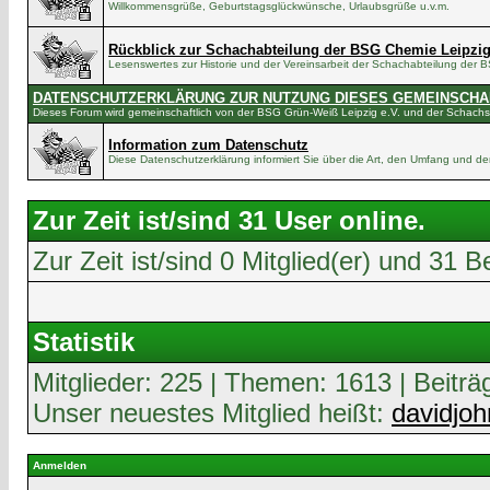
Willkommensgrüße, Geburtstagsglückwünsche, Urlaubsgrüße u.v.m.
Rückblick zur Schachabteilung der BSG Chemie Leipzi
Lesenswertes zur Historie und der Vereinsarbeit der Schachabteilung der
DATENSCHUTZERKLÄRUNG ZUR NUTZUNG DIESES GEMEINSCH
Dieses Forum wird gemeinschaftlich von der BSG Grün-Weiß Leipzig e.V. und der Schachsc
Information zum Datenschutz
Diese Datenschutzerklärung informiert Sie über die Art, den Umfang und
Zur Zeit ist/sind 31 User online.
Zur Zeit ist/sind 0 Mitglied(er) und 3
Statistik
Mitglieder: 225 | Themen: 1613 | Beiträ
Unser neuestes Mitglied heißt:
davidjo
Anmelden