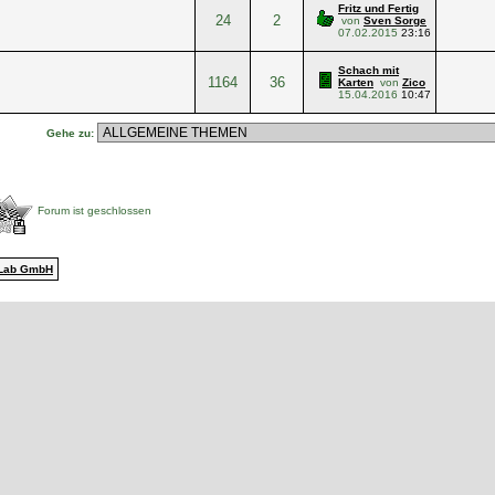
Fritz und Fertig
24
2
von
Sven Sorge
07.02.2015
23:16
Schach mit
1164
36
Karten
von
Zico
15.04.2016
10:47
Gehe zu:
Forum ist geschlossen
Lab GmbH