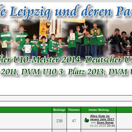
Beiträge
Themen
letzter Beitrag
Alles Gute im
neuen Jahr 2017
238
47
von
Sven Sorge
01.01.2018
20:44